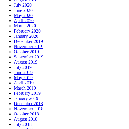
July 2020
June 2020
May 2020
April 2020
March 2020
February 2020
January 2020
December 2019
November 2019
October 2019
September 2019
August 2019
July 2019
June 2019
May 2019
April 2019
March 2019
February 2019
January 2019
December 2018
November 2018
October 2018
August 2018
July 2018