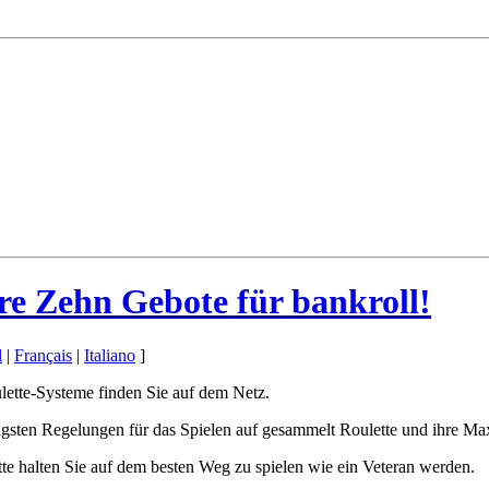
re Zehn Gebote für bankroll!
l
|
Français
|
Italiano
]
ette-Systeme finden Sie auf dem Netz.
igsten Regelungen für das Spielen auf gesammelt Roulette und ihre M
te halten Sie auf dem besten Weg zu spielen wie ein Veteran werden.