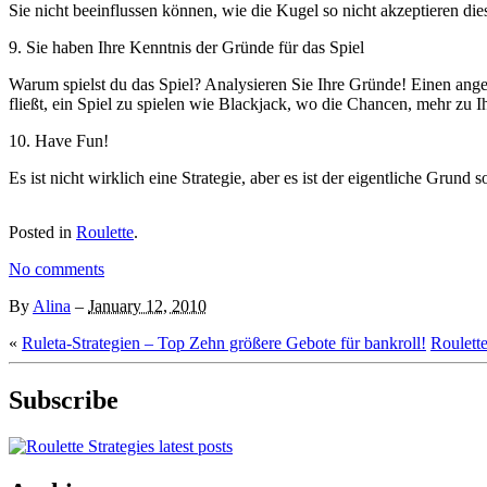
Sie nicht beeinflussen können, wie die Kugel so nicht akzeptieren di
9. Sie haben Ihre Kenntnis der Gründe für das Spiel
Warum spielst du das Spiel? Analysieren Sie Ihre Gründe! Einen angen
fließt, ein Spiel zu spielen wie Blackjack, wo die Chancen, mehr zu I
10. Have Fun!
Es ist nicht wirklich eine Strategie, aber es ist der eigentliche Grund s
Posted in
Roulette
.
No comments
By
Alina
–
January 12, 2010
«
Ruleta-Strategien – Top Zehn größere Gebote für bankroll!
Roulett
Subscribe