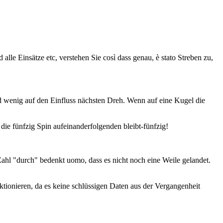
lle Einsätze etc, verstehen Sie così dass genau, è stato Streben zu,
d wenig auf den Einfluss nächsten Dreh. Wenn auf eine Kugel die
die fünfzig Spin aufeinanderfolgenden bleibt-fünfzig!
ahl "durch" bedenkt uomo, dass es nicht noch eine Weile gelandet.
ktionieren, da es keine schlüssigen Daten aus der Vergangenheit