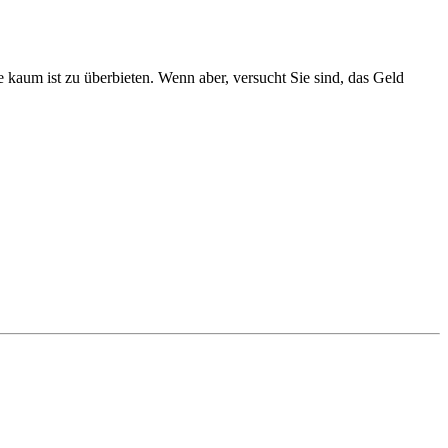
 kaum ist zu überbieten. Wenn aber, versucht Sie sind, das Geld