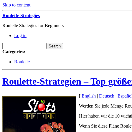
Skip to content
Roulette Strategies
Roulette Strategies for Beginners
Log in
Categories:
Roulette
Roulette-Strategien – Top größe
[
English
|
Deutsch
|
Españo
Werden Sie jede Menge Roul
Hier haben wir die 10 wicht
Wenn Sie diese Pläne Roulet