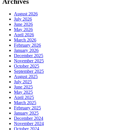
Archives
August 2026
July 2026
June 2026
May 2026
April 2026
March 2026
February 2026
January 2026
December 2025
November 2025
October 2025
September 2025
August 2025
July 2025
June 2025
May 2025
April 2025
March 2025
February 2025
January 2025
December 2024
November 2024
October 2024