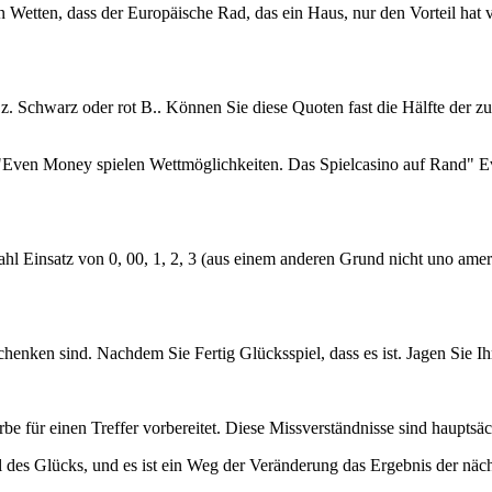
etten, dass der Europäische Rad, das ein Haus, nur den Vorteil hat v
 z. Schwarz oder rot B.. Können Sie diese Quoten fast die Hälfte der z
t "Even Money spielen Wettmöglichkeiten. Das Spielcasino auf Rand" E
zahl Einsatz von 0, 00, 1, 2, 3 (aus einem anderen Grund nicht uno am
chenken sind. Nachdem Sie Fertig Glücksspiel, dass es ist. Jagen Sie Ihr
be für einen Treffer vorbereitet. Diese Missverständnisse sind hauptsäc
l des Glücks, und es ist ein Weg der Veränderung das Ergebnis der näc