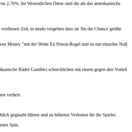
on 2,70%. Im Wesentlichen Diese sind die als das amerikanische
u verdienen Zeit, in modo vergeben dass sie Sie die Chance größte
ven Money "mit der Wette En Prison-Regel und ist nur einzelne Null
erikanische Räder Gamble) schrecklichen mit einem gegen den Vorteil
en verliert.
hlich geglaubt führen und zu höheren Verlusten für die Spieler.
hsten Spin.