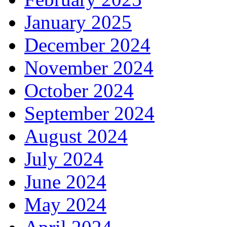
January 2025
December 2024
November 2024
October 2024
September 2024
August 2024
July 2024
June 2024
May 2024