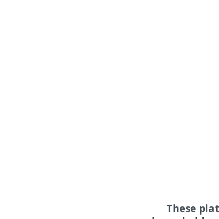
These pla