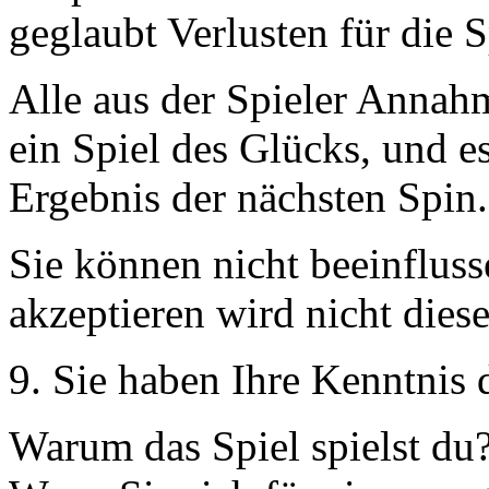
geglaubt Verlusten für die S
Alle aus der Spieler Annahm
ein Spiel des Glücks, und e
Ergebnis der nächsten Spin.
Sie können nicht beeinfluss
akzeptieren wird nicht dies
9. Sie haben Ihre Kenntnis 
Warum das Spiel spielst du