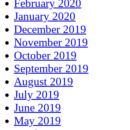
February 2020
January 2020
December 2019
November 2019
October 2019
September 2019
August 2019
July 2019
June 2019
May 2019