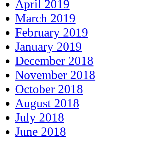
April 2019
March 2019
February 2019
January 2019
December 2018
November 2018
October 2018
August 2018
July 2018
June 2018