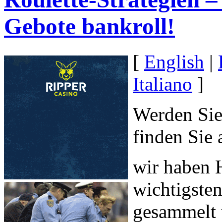
Gebote bankroll!
[
English
|
Italiano
]
Werden Sie
finden Sie 
wir haben 
wichtigste
gesammelt 