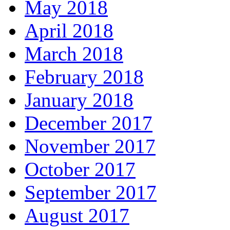
May 2018
April 2018
March 2018
February 2018
January 2018
December 2017
November 2017
October 2017
September 2017
August 2017