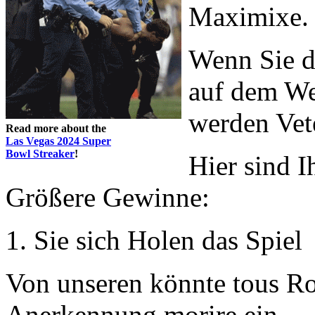
Maximixe.
Wenn Sie di
auf dem We
werden Vet
Read more about the
Las Vegas 2024 Super
Bowl Streaker
!
Hier sind I
Größere Gewinne:
1. Sie sich Holen das Spiel
Von unseren könnte tous Ro
Anerkennung morire ein.