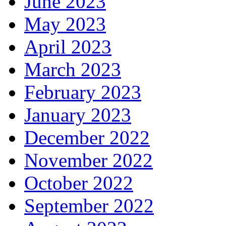
June 2023
May 2023
April 2023
March 2023
February 2023
January 2023
December 2022
November 2022
October 2022
September 2022