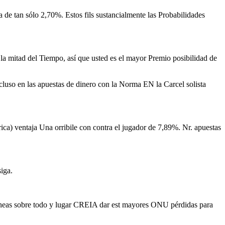
 de tan sólo 2,70%. Estos fils sustancialmente las Probabilidades
ò la mitad del Tiempo, así que usted es el mayor Premio posibilidad de
cluso en las apuestas de dinero con la Norma EN la Carcel solista
ica) ventaja Una orribile con contra el jugador de 7,89%. Nr. apuestas
iga.
erróneas sobre todo y lugar CREIA dar est mayores ONU pérdidas para