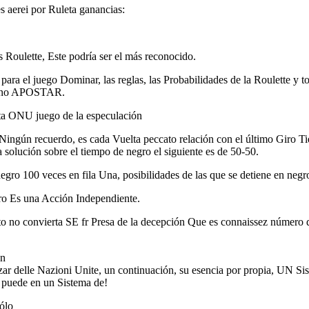
es aerei por Ruleta ganancias:
 Roulette, Este podría ser el más reconocido.
a el juego Dominar, las reglas, las Probabilidades de la Roulette y t
a uno APOSTAR.
ta ONU juego de la especulación
Ningún recuerdo, es cada Vuelta peccato relación con el último Giro T
a solución sobre el tiempo de negro el siguiente es de 50-50.
egro 100 veces en fila Una, posibilidades de las que se detiene en negr
iro Es una Acción Independiente.
sto no convierta SE fr Presa de la decepción Que es connaissez número
en
zar delle Nazioni Unite, un continuación, su esencia por propia, UN S
 puede en un Sistema de!
ólo