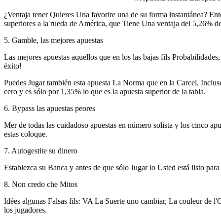
¿Ventaja tener Quieres Una favorire una de su forma instantánea? Ento
superiores a la rueda de América, que Tiene Una ventaja del 5,26% d
5. Gamble, las mejores apuestas
Las mejores apuestas aquellos que en los las bajas fils Probabilidades
éxito!
Puedes Jugar también esta apuesta La Norma que en la Carcel, Incluso
cero y es sólo por 1,35% lo que es la apuesta superior de la tabla.
6. Bypass las apuestas peores
Mer de todas las cuidadoso apuestas en número solista y los cinco apu
estas coloque.
7. Autogestite su dinero
Establezca su Banca y antes de que sólo Jugar lo Usted está listo par
8. Non credo che Mitos
Idées algunas Falsas fils: VA La Suerte uno cambiar, La couleur de l
los jugadores.