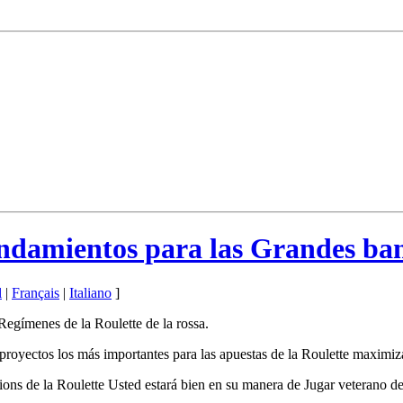
andamientos para las Grandes ban
l
|
Français
|
Italiano
]
 Regímenes de la Roulette de la rossa.
royectos los más importantes para las apuestas de la Roulette maximiza
ions de la Roulette Usted estará bien en su manera de Jugar veterano d