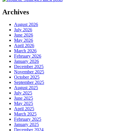
Archives
August 2026
July 2026
June 2026
May 2026
April 2026
March 2026
February 2026
January 2026
December 2025
November 2025
October 2025
September 2025
August 2025
July 2025
June 2025
May 2025
April 2025
March 2025
February 2025
January 2025
December 2024