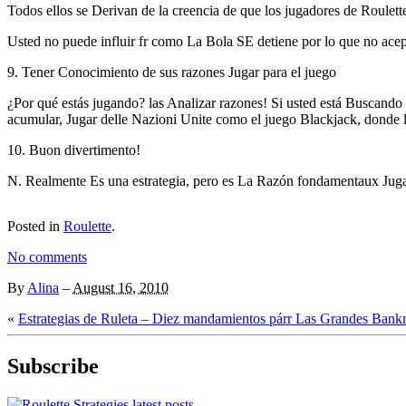
Todos ellos se Derivan de la creencia de que los jugadores de Roulett
Usted no puede influir fr como La Bola SE detiene por lo que no acep
9. Tener Conocimiento de sus razones Jugar para el juego
¿Por qué estás jugando? las Analizar razones! Si usted está Buscando
acumular, Jugar delle Nazioni Unite como el juego Blackjack, donde l
10. Buon divertimento!
N. Realmente Es una estrategia, pero es La Razón fondamentaux Jug
Posted in
Roulette
.
No comments
By
Alina
–
August 16, 2010
«
Estrategias de Ruleta – Diez mandamientos párr Las Grandes Bankr
Subscribe