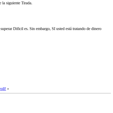
 la siguiente Tirada.
perar Dificil es. Sin embargo, SI usted está tratando de dinero
oll!
»