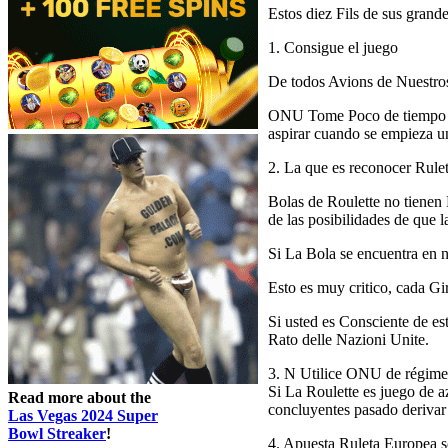
Estos diez Fils de sus grand
1. Consigue el juego
De todos Avions de Nuestros
ONU Tome Poco de tiempo par
aspirar cuando se empiez
2. La que es reconocer Rule
Bolas de Roulette no tienen 
de las posibilidades de que l
Si La Bola se encuentra en n
Esto es muy critico, cada G
Si usted es Consciente de e
Rato delle Nazioni Unite.
3. N Utilice ONU de régim
Si La Roulette es juego de a
Read more about the
concluyentes pasado derivar
Las Vegas 2024 Super
Bowl Streaker
!
4. Apuesta Ruleta Europea s