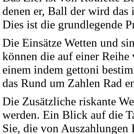
denen er, Ball der wird das
Dies ist die grundlegende P
Die Einsätze Wetten und sin
können die auf einer Reihe 
einem indem gettoni bestim
das Rund um Zahlen Rad ent
Die Zusätzliche riskante We
werden. Ein Blick auf die Ta
Sie, die von Auszahlungen 