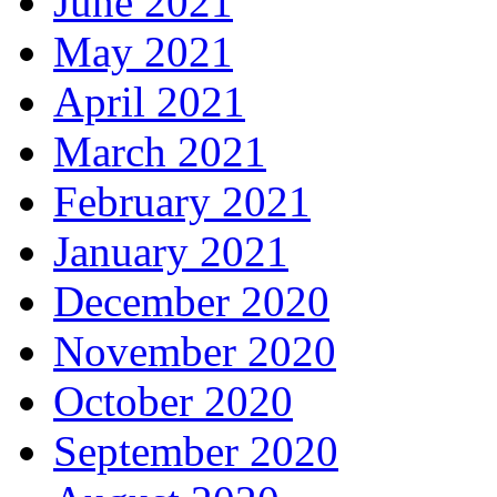
June 2021
May 2021
April 2021
March 2021
February 2021
January 2021
December 2020
November 2020
October 2020
September 2020