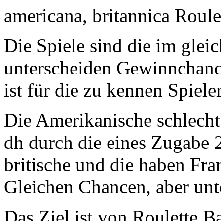
americana, britannica Roule
Die Spiele sind die im glei
unterscheiden Gewinnchance
ist für die zu kennen Spiel
Die Amerikanische schlechte
dh durch die eines Zugabe 
britische und die haben Fr
Gleichen Chancen, aber unt
Das Ziel ist von Roulette Ba