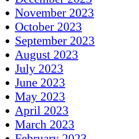
November 2023
October 2023
September 2023
August 2023
July 2023
June 2023
May 2023
April 2023
March 2023
February 2023