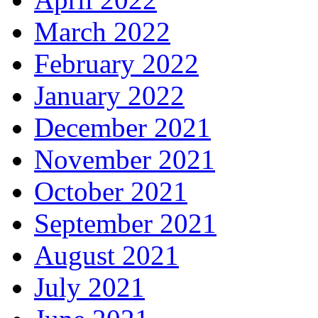
March 2022
February 2022
January 2022
December 2021
November 2021
October 2021
September 2021
August 2021
July 2021