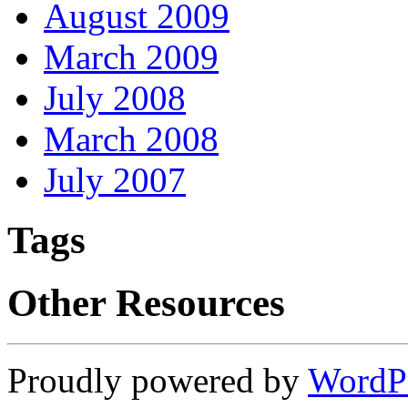
August 2009
March 2009
July 2008
March 2008
July 2007
Tags
Other Resources
Proudly powered by
WordP