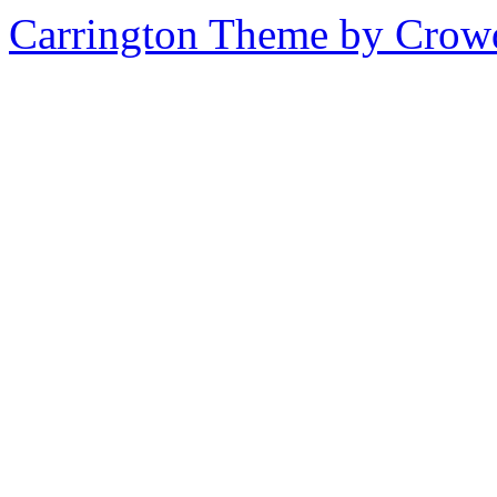
Carrington Theme by Crowd